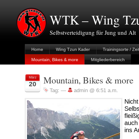
WTK – Wing Tzu
Selbstverteidigung für Jung und Alt
Home
Wing Tzun Kader
Trainingsorte / Zei
Mountain, Bikes & more
Mitgliederbereich
Mountain, Bikes & more
März
20
Tag:
—
admin @ 6:51 a.m.
Nicht
Selbs
fleiß
auch
ins A